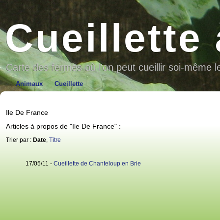
Cueillette
Carte des fermes où l'on peut cueillir soi-même l
Animaux
Cueillette
Ile De France
Articles à propos de "Ile De France" :
Trier par :
Date
,
Titre
17/05/11 -
Cueillette de Chanteloup en Brie