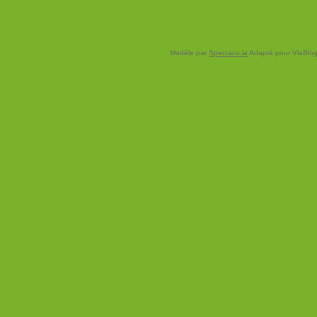
Modèle par
Spectacu.la
Adapté pour ViaBloga