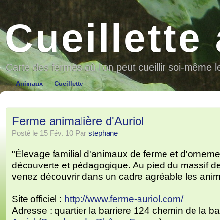
Cueillette
Carte des fermes où l'on peut cueillir soi-même l
Animaux
Cueillette
Ferme animalière d'Auriol
Posté le 15 Fév. 10 Par
stephane
"Élevage familial d'animaux de ferme et d'ornem
découverte et pédagogique. Au pied du massif d
venez découvrir dans un cadre agréable les anim
Site officiel :
http://www.ferme-auriol.com/
Adresse : quartier la barriere 124 chemin de la b