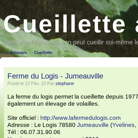
Cueillette
Carte des fermes où l'on peut cueillir soi-même l
Animaux
Cueillette
Ferme du Logis - Jumeauville
Posté le 12 Fév. 10 Par
stephane
La ferme du logis permet la cueillette depuis 197
également un élevage de volailles.
Site officiel :
http://www.lafermedulogis.com
Adresse : Le Logis 78580
Jumeauville
(
Yvelines
,
Tél : 06.07.31.90.06