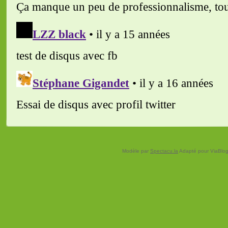
Modèle par
Spectacu.la
Adapté pour ViaBloga